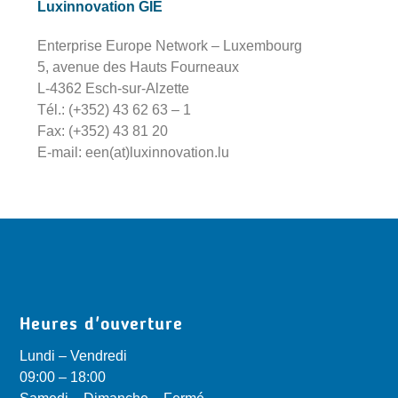
Luxinnovation GIE
Enterprise Europe Network – Luxembourg
5, avenue des Hauts Fourneaux
L-4362 Esch-sur-Alzette
Tél.: (+352) 43 62 63 – 1
Fax: (+352) 43 81 20
E-mail: een(at)luxinnovation.lu
Heures d'ouverture
Lundi – Vendredi
09:00 – 18:00