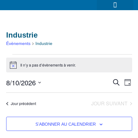
Qui sommes-nous ?
Industrie
Évènements
Industrie
Il n’y a pas d’évènements à venir.
Notice
8/10/2026
Reche
Na
RECHERC
JOUR
Sélectionnez
et
de
une
date.
naviga
JOUR SUIVANT
vu
Jour précédent
de
É
vues
S’ABONNER AU CALENDRIER
Évène