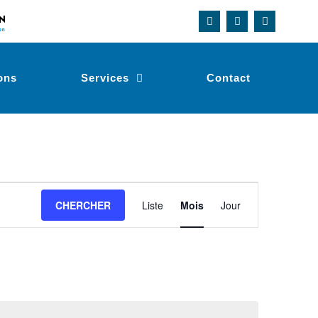
ons
Services
Contact
Navigation
CHERCHER
Liste
Mois
Jour
de
vues
Évènement