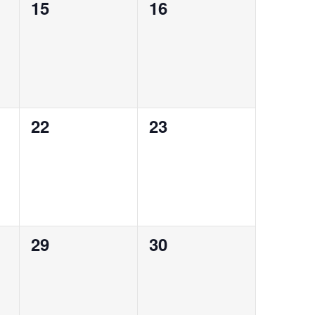
0
0
15
16
,
évènement,
évènement,
0
0
22
23
,
évènement,
évènement,
0
0
29
30
,
évènement,
évènement,