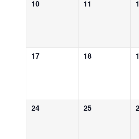
0
0
10
11
évènement,
évènement,
0
0
17
18
évènement,
évènement,
0
0
24
25
évènement,
évènement,