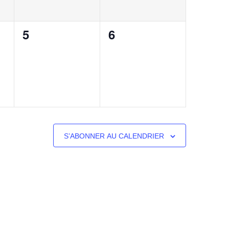
0
0
5
6
,
évènement,
évènement,
S’ABONNER AU CALENDRIER