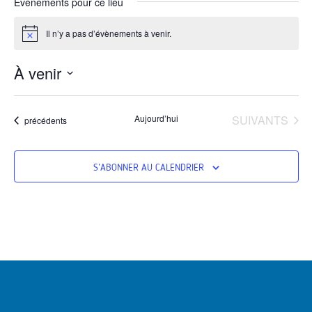
Évènements pour ce lieu
Il n’y a pas d’évènements à venir.
Notice
À venir
Sélectionnez
une
date.
ÉVÈNEMENTS
Aujourd’hui
SUIVANTS
Évènements
précédents
S’ABONNER AU CALENDRIER